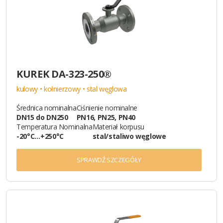
KUREK DA-323-250®
kulowy • kołnierzowy • stal węglowa
Średnica nominalna
Ciśnienie nominalne
DN15 do DN250
PN16, PN25, PN40
Temperatura Nominalna
Materiał korpusu
-20°C…+250°C
stal/staliwo węglowe
SPRAWDŹ SZCZEGÓŁY