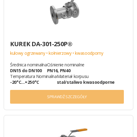
KUREK DA-301-250P®
kulowy ogrzewany • kołnierzowy • kwasoodporny
Średnica nominalna
Ciśnienie nominalne
DN15 do DN100
PN16, PN40
Temperatura Nominalna
Materiał korpusu
-20°C…+250°C
stal/staliwo kwasoodporne
SPRAWDŹ SZCZEGÓŁY