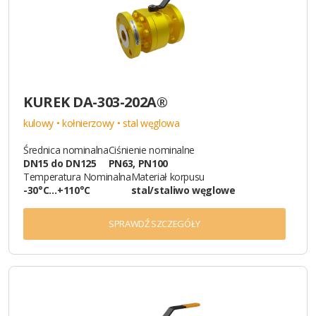
KUREK DA-303-202A®
kulowy • kołnierzowy • stal węglowa
Średnica nominalna
Ciśnienie nominalne
DN15 do DN125
PN63, PN100
Temperatura Nominalna
Materiał korpusu
-30°C…+110°C
stal/staliwo węglowe
SPRAWDŹ SZCZEGÓŁY