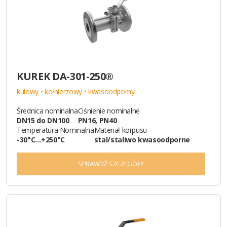
KUREK DA-301-250®
kulowy • kołnierzowy • kwasoodporny
Średnica nominalna
Ciśnienie nominalne
DN15 do DN100
PN16, PN40
Temperatura Nominalna
Materiał korpusu
-30°C…+250°C
stal/staliwo kwasoodporne
SPRAWDŹ SZCZEGÓŁY