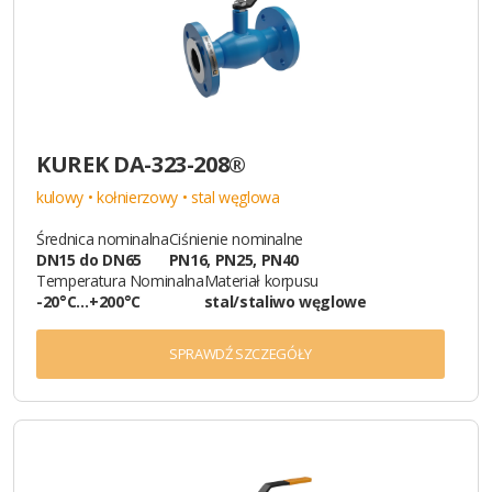
KUREK DA-323-208®
kulowy • kołnierzowy • stal węglowa
Średnica nominalna
Ciśnienie nominalne
DN15 do DN65
PN16, PN25, PN40
Temperatura Nominalna
Materiał korpusu
-20°C…+200°C
stal/staliwo węglowe
SPRAWDŹ SZCZEGÓŁY