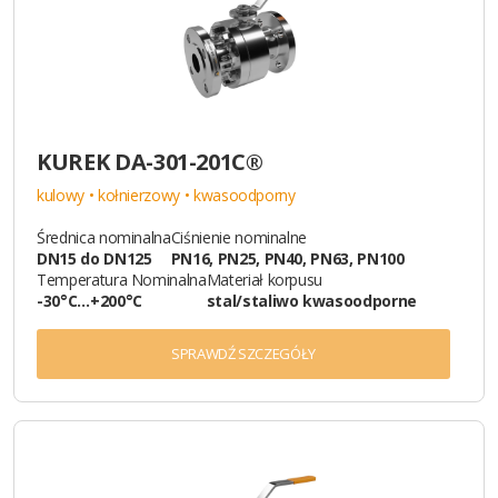
KUREK DA-301-201C®
kulowy • kołnierzowy • kwasoodporny
Średnica nominalna
Ciśnienie nominalne
DN15 do DN125
PN16, PN25, PN40, PN63, PN100
Temperatura Nominalna
Materiał korpusu
-30°C…+200°C
stal/staliwo kwasoodporne
SPRAWDŹ SZCZEGÓŁY