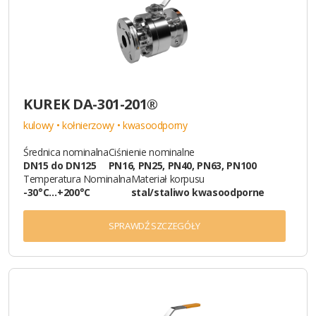
KUREK DA-301-201®
kulowy • kołnierzowy • kwasoodporny
Średnica nominalna
Ciśnienie nominalne
DN15 do DN125
PN16, PN25, PN40, PN63, PN100
Temperatura Nominalna
Materiał korpusu
-30°C…+200°C
stal/staliwo kwasoodporne
SPRAWDŹ SZCZEGÓŁY