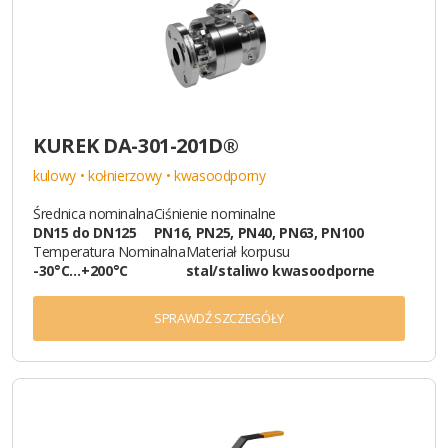
KUREK DA-301-201D®
kulowy • kołnierzowy • kwasoodporny
Średnica nominalna
Ciśnienie nominalne
DN15 do DN125
PN16, PN25, PN40, PN63, PN100
Temperatura Nominalna
Materiał korpusu
-30°C…+200°C
stal/staliwo kwasoodporne
SPRAWDŹ SZCZEGÓŁY