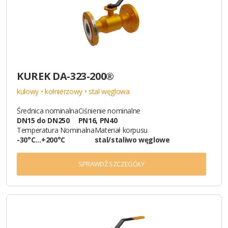
KUREK DA-323-200®
kulowy • kołnierzowy • stal węglowa
Średnica nominalna
Ciśnienie nominalne
DN15 do DN250
PN16, PN40
Temperatura Nominalna
Materiał korpusu
-30°C…+200°C
stal/staliwo węglowe
SPRAWDŹ SZCZEGÓŁY