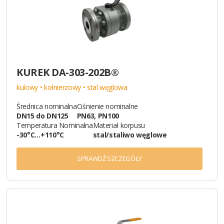
KUREK DA-303-202B®
kulowy • kołnierzowy • stal węglowa
Średnica nominalna
Ciśnienie nominalne
DN15 do DN125
PN63, PN100
Temperatura Nominalna
Materiał korpusu
-30°C…+110°C
stal/staliwo węglowe
SPRAWDŹ SZCZEGÓŁY