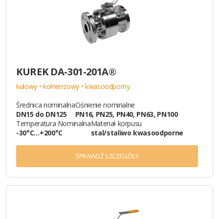
KUREK DA-301-201A®
kulowy • kołnierzowy • kwasoodporny
Średnica nominalna
Ciśnienie nominalne
DN15 do DN125
PN16, PN25, PN40, PN63, PN100
Temperatura Nominalna
Materiał korpusu
-30°C…+200°C
stal/staliwo kwasoodporne
SPRAWDŹ SZCZEGÓŁY