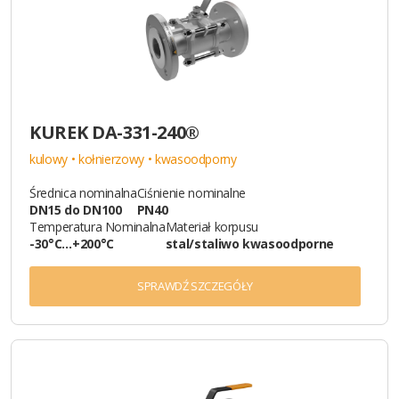
KUREK DA-331-240®
kulowy • kołnierzowy • kwasoodporny
Średnica nominalna
Ciśnienie nominalne
DN15 do DN100
PN40
Temperatura Nominalna
Materiał korpusu
-30°C…+200°C
stal/staliwo kwasoodporne
SPRAWDŹ SZCZEGÓŁY