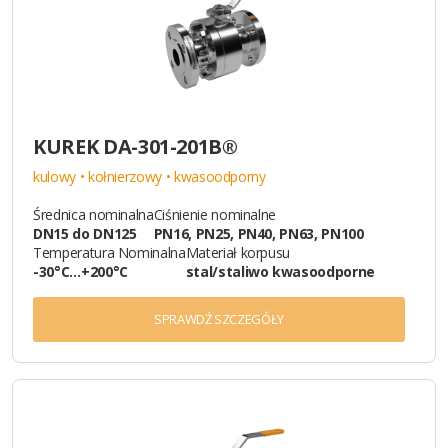
KUREK DA-301-201B®
kulowy • kołnierzowy • kwasoodporny
Średnica nominalna
Ciśnienie nominalne
DN15 do DN125
PN16, PN25, PN40, PN63, PN100
Temperatura Nominalna
Materiał korpusu
-30°C…+200°C
stal/staliwo kwasoodporne
SPRAWDŹ SZCZEGÓŁY