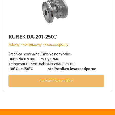
KUREK DA-201-250®
kulowy • kołnierzowy • kwasoodporny
Średnica nominalna
Ciśnienie nominalne
DN15 do DN300
PN16, PN40
Temperatura Nominalna
Materiał korpusu
-30°C…+250°C
stal/staliwo kwasoodporne
SPRAWDŹ SZCZEGÓŁY