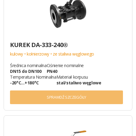
KUREK DA-333-240®
kulowy • kołnierzowy • ze staliwa węglowego
Średnica nominalna
Ciśnienie nominalne
DN15 do DN100
PN40
Temperatura Nominalna
Materiał korpusu
-20°C…+180°C
stal/staliwo węglowe
SPRAWDŹ SZCZEGÓŁY