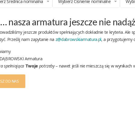
erz Średnica nominalna
Wybierz Ciśnienie nominalne
Wybi
… nasza armatura jeszcze nie nadąży
owadziliśmy jeszcze produktów spełniających dokładnie te kryteria. Ale 
zyć. Prześlij nam zapytanie na
z@dabrowskiarmatura.pl
, a przygotujemy 
wiamy
 DĄBROWSKI Armatura
a spełniająca
Twoje
potrzeby
– nawet jeśli nie mieszczą się w wynikach w
ISZ DO NAS