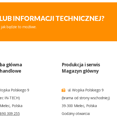
LUB INFORMACJI TECHNICZNEJ?
 jak będzie to możliwe.
iba główna
Produkcja i serwis
 handlowe
Magazyn główny
Wojska Polskiego 9
ul. Wojska Polskiego 9
iec IN-TECH)
(brama od strony wschodniej)
Mielec, Polska
39-300 Mielec, Polska
690 309 255
Godziny otwarcia: