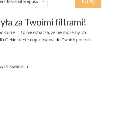
erz Materiał korpusu
FILTRUJ
ła za Twoimi filtrami!
spokojnie — to nie oznacza, że nie możemy ich
dla Ciebie ofertę dopasowaną do Twoich potrzeb.
yszukiwania ; )