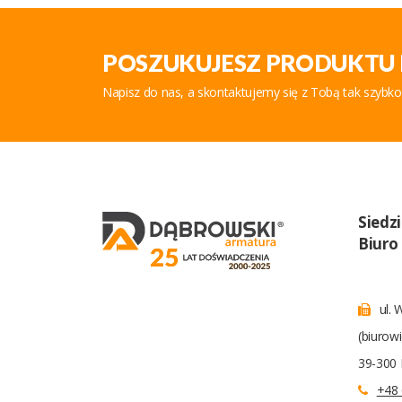
POSZUKUJESZ PRODUKTU 
Napisz do nas, a skontaktujemy się z Tobą tak szybko
Siedz
Biuro
ul. 
(biurow
39-300 
+48 