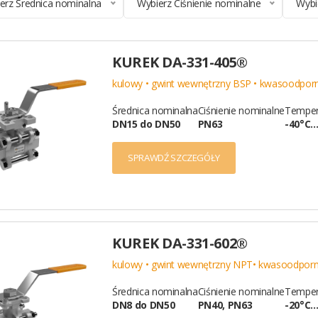
erz Średnica nominalna
Wybierz Ciśnienie nominalne
Wybi
KUREK DA-331-405®
kulowy • gwint wewnętrzny BSP • kwasoodpor
Średnica nominalna
Ciśnienie nominalne
Temper
DN15 do DN50
PN63
-40°C
SPRAWDŹ SZCZEGÓŁY
KUREK DA-331-602®
kulowy • gwint wewnętrzny NPT• kwasoodpor
Średnica nominalna
Ciśnienie nominalne
Temper
DN8 do DN50
PN40, PN63
-20°C