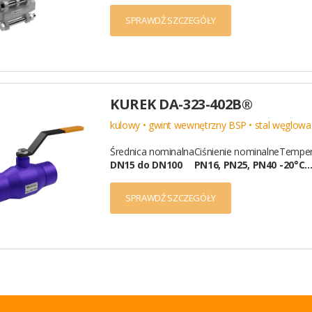
SPRAWDŹ SZCZEGÓŁY
KUREK DA-323-402B®
kulowy • gwint wewnętrzny BSP • stal węglowa
Średnica nominalna
Ciśnienie nominalne
Temper
DN15 do DN100
PN16, PN25, PN40
-20°C
SPRAWDŹ SZCZEGÓŁY