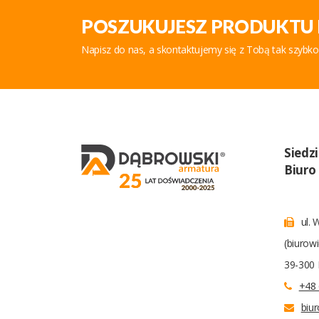
POSZUKUJESZ PRODUKTU 
Napisz do nas, a skontaktujemy się z Tobą tak szybko
Siedz
Biuro
ul. 
(biurow
39-300 
+48 
biu