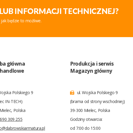
LUB INFORMACJI TECHNICZNEJ?
 jak będzie to możliwe.
iba główna
Produkcja i serwis
 handlowe
Magazyn główny
Wojska Polskiego 9
ul. Wojska Polskiego 9
iec IN-TECH)
(brama od strony wschodniej)
Mielec, Polska
39-300 Mielec, Polska
690 309 255
Godziny otwarcia:
ro@dabrowskiarmatura.pl
od 7:00 do 15:00