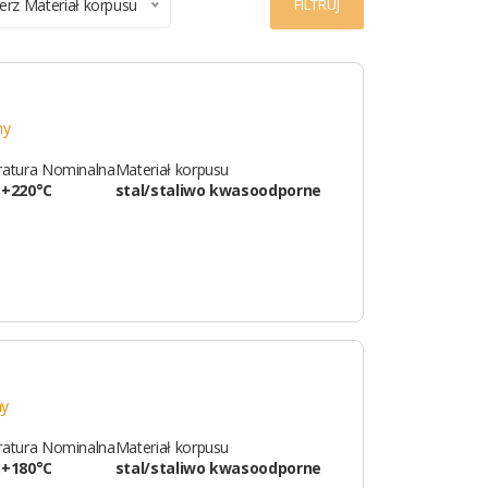
erz Materiał korpusu
FILTRUJ
ny
atura Nominalna
Materiał korpusu
…+220°C
stal/staliwo kwasoodporne
ny
atura Nominalna
Materiał korpusu
…+180°C
stal/staliwo kwasoodporne