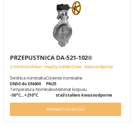
PRZEPUSTNICA DA-521-102®
2-mimośrodowa • między-kołnierzowa • kwasoodporna
Średnica nominalna
Ciśnienie nominalne
DN50 do DN600
PN25
Temperatura Nominalna
Materiał korpusu
-50°C…+210°C
stal/staliwo kwasoodporne
SPRAWDŹ SZCZEGÓŁY