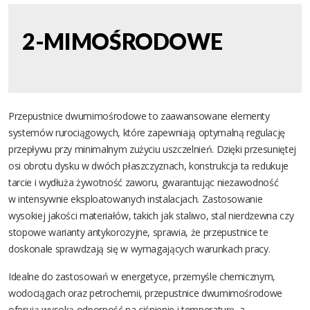
2-MIMOŚRODOWE
Przepustnice dwumimośrodowe to zaawansowane elementy
systemów rurociągowych, które zapewniają optymalną regulację
przepływu przy minimalnym zużyciu uszczelnień. Dzięki przesuniętej
osi obrotu dysku w dwóch płaszczyznach, konstrukcja ta redukuje
tarcie i wydłuża żywotność zaworu, gwarantując niezawodność
w intensywnie eksploatowanych instalacjach. Zastosowanie
wysokiej jakości materiałów, takich jak staliwo, stal nierdzewna czy
stopowe warianty antykorozyjne, sprawia, że przepustnice te
doskonale sprawdzają się w wymagających warunkach pracy.
Idealne do zastosowań w energetyce, przemyśle chemicznym,
wodociągach oraz petrochemii, przepustnice dwumimośrodowe
oferują wysoką odporność na ciśnienie i temperaturę, a