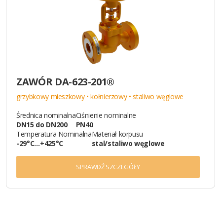
ZAWÓR DA-623-201®
grzybkowy mieszkowy • kołnierzowy • staliwo węglowe
Średnica nominalna
Ciśnienie nominalne
DN15 do DN200
PN40
Temperatura Nominalna
Materiał korpusu
-29°C…+425°C
stal/staliwo węglowe
SPRAWDŹ SZCZEGÓŁY