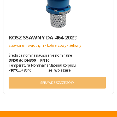
KOSZ SSAWNY DA-464-202®
z zaworem zwrotnym • kołnierzowy • żeliwny
Średnica nominalna
Ciśnienie nominalne
DN50 do DN300
PN16
Temperatura Nominalna
Materiał korpusu
-10°C…+80°C
żeliwo szare
SPRAWDŹ SZCZEGÓŁY