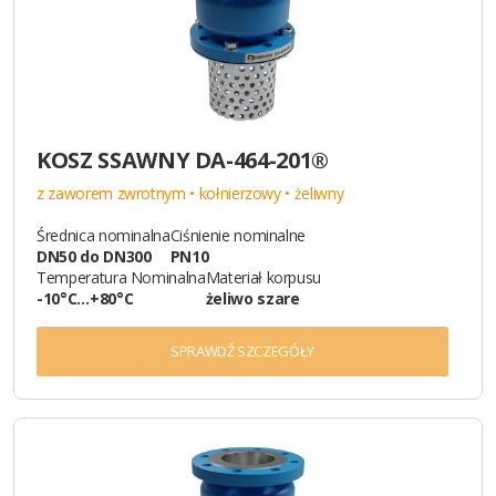
KOSZ SSAWNY DA-464-201®
z zaworem zwrotnym • kołnierzowy • żeliwny
Średnica nominalna
Ciśnienie nominalne
DN50 do DN300
PN10
Temperatura Nominalna
Materiał korpusu
-10°C…+80°C
żeliwo szare
SPRAWDŹ SZCZEGÓŁY