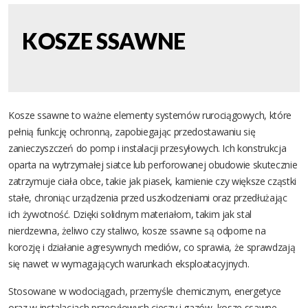
KOSZE SSAWNE
Kosze ssawne to ważne elementy systemów rurociągowych, które
pełnią funkcję ochronną, zapobiegając przedostawaniu się
zanieczyszczeń do pomp i instalacji przesyłowych. Ich konstrukcja
oparta na wytrzymałej siatce lub perforowanej obudowie skutecznie
zatrzymuje ciała obce, takie jak piasek, kamienie czy większe cząstki
stałe, chroniąc urządzenia przed uszkodzeniami oraz przedłużając
ich żywotność. Dzięki solidnym materiałom, takim jak stal
nierdzewna, żeliwo czy staliwo, kosze ssawne są odporne na
korozję i działanie agresywnych mediów, co sprawia, że sprawdzają
się nawet w wymagających warunkach eksploatacyjnych.
Stosowane w wodociągach, przemyśle chemicznym, energetyce
oraz w instalacjach przesyłowych cieczy i gazów, kosze ssawne