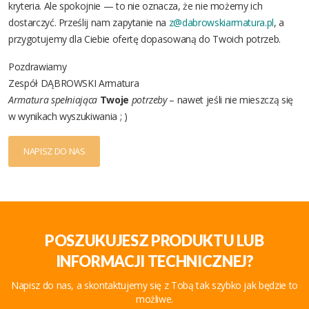
kryteria. Ale spokojnie — to nie oznacza, że nie możemy ich
dostarczyć. Prześlij nam zapytanie na
z@dabrowskiarmatura.pl
, a
przygotujemy dla Ciebie ofertę dopasowaną do Twoich potrzeb.
Pozdrawiamy
Zespół DĄBROWSKI Armatura
Armatura spełniająca
Twoje
potrzeby
– nawet jeśli nie mieszczą się
w wynikach wyszukiwania ; )
NAPISZ DO NAS
POSZUKUJESZ PRODUKTU LUB
INFORMACJI TECHNICZNEJ?
Napisz do nas, a skontaktujemy się z Tobą tak szybko jak będzie to
możliwe.