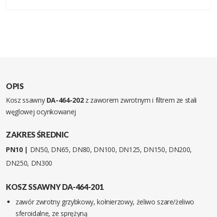
OPIS
Kosz ssawny
DA-464-202
z zaworem zwrotnym i filtrem ze stali
węglowej ocynkowanej
ZAKRES ŚREDNIC
PN10 |
DN50, DN65, DN80, DN100, DN125, DN150, DN200,
DN250, DN300
KOSZ SSAWNY DA-464-201
zawór zwrotny grzybkowy, kołnierzowy, żeliwo szare/żeliwo
sferoidalne, ze sprężyną