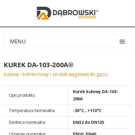
MENU
KUREK DA-103-200A®
kulowy • kołnierzowy • ze stali węglowej do gazu
Kurek kulowy DA-103-
Opis produktu
200A
Temperatura Nominalna
-30°C…+110°C
Średnica nominalna
DN32 do DN125
Ciśnienie nominalne
PN16, PN40