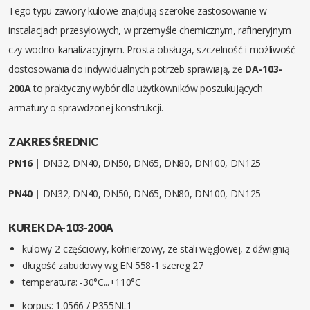
Tego typu zawory kulowe znajdują szerokie zastosowanie w
instalacjach przesyłowych, w przemyśle chemicznym, rafineryjnym
czy wodno-kanalizacyjnym. Prosta obsługa, szczelność i możliwość
dostosowania do indywidualnych potrzeb sprawiają, że
DA-103-
200A
to praktyczny wybór dla użytkowników poszukujących
armatury o sprawdzonej konstrukcji.
ZAKRES ŚREDNIC
PN16 |
DN32, DN40, DN50, DN65, DN80, DN100, DN125
PN40 |
DN32, DN40, DN50, DN65, DN80, DN100, DN125
KUREK DA-103-200A
kulowy 2-częściowy, kołnierzowy, ze stali węglowej, z dźwignią
długość zabudowy wg EN 558-1 szereg 27
temperatura: -30°C...+110°C
korpus: 1.0566 / P355NL1