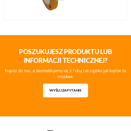
POSZUKUJESZ PRODUKTU LUB
INFORMACJI TECHNICZNEJ?
Napisz do nas, a skontaktujemy się z Tobą tak szybko jak będzie to
możliwe.
WYŚLIJ ZAPYTANIE