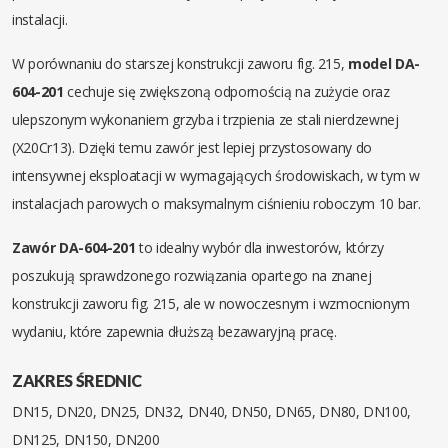
instalacji.
W porównaniu do starszej konstrukcji zaworu fig. 215,
model DA-
604-201
cechuje się zwiększoną odpornością na zużycie oraz
ulepszonym wykonaniem grzyba i trzpienia ze stali nierdzewnej
(X20Cr13). Dzięki temu zawór jest lepiej przystosowany do
intensywnej eksploatacji w wymagających środowiskach, w tym w
instalacjach parowych o maksymalnym ciśnieniu roboczym 10 bar.
Zawór DA-604-201
to idealny wybór dla inwestorów, którzy
poszukują sprawdzonego rozwiązania opartego na znanej
konstrukcji zaworu fig. 215, ale w nowoczesnym i wzmocnionym
wydaniu, które zapewnia dłuższą bezawaryjną pracę.
ZAKRES ŚREDNIC
DN15, DN20, DN25, DN32, DN40, DN50, DN65, DN80, DN100,
DN125, DN150, DN200