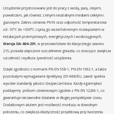
Urządzenie przystosowane jest do pracy z wodą, parą, olejem,
powietrzem, jak również z innymi neutralnymi mediami ciekłymi i
gazowymi. Zakres ciśnienia PN16 oraz odporność temperaturowa
od -10°C do +300°C czynią go wszechstronnym rozwiązaniem w
instalacjach przemysłowych, energetycznych i wodociągowych.
Wersja DA-604-201
, w przeciwieństwie do klasycznego zaworu
215, posiada ulepszone uszczelnienie gniazda, co znacząco zwiększa
szczelność i wydłuża żywotność urządzenia.
Dzięki zgodności z normami PN-EN 558-1, PN-EN 1092-1, a także
pozostałymi wymaganiami dyrektywy 2014/68/EU, zawór spełnia
wysokie standardy jakości i bezpieczeństwa. Każdy egzemplarz
poddajemy próbom ciśnieniowym zgodnie z PN-EN 12266-1, co
gwarantuje niezawodne działanie w długiej perspektywie czasu.
Dodatkowym atutem jest możliwość montażu w dowolnym
położeniu, co zwiększa elastyczność projektową przy tworzeniu