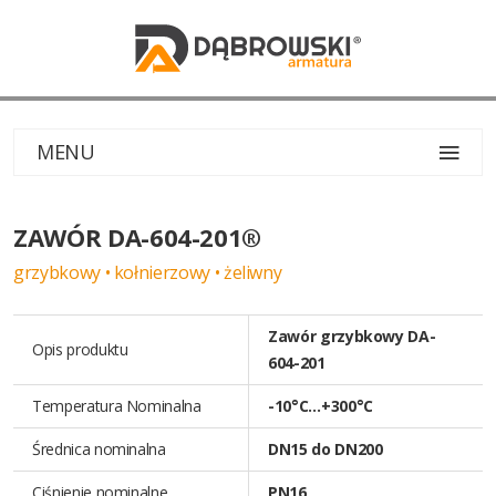
MENU
ZAWÓR DA-604-201®
grzybkowy • kołnierzowy • żeliwny
Zawór grzybkowy DA-
Opis produktu
604-201
Temperatura Nominalna
-10°C…+300°C
Średnica nominalna
DN15 do DN200
Ciśnienie nominalne
PN16