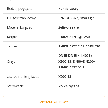
Rodzaj przyłącza
kołnierzowy
Długość zabudowy
PN-EN 558-1, szereg 1
Materiał korpusu
żeliwo szare
Korpus
0.6025 / EN-GJL-250
Trzpień
1.4021 / X20Cr13 / AISI 420
DN15-DN65 • 1.4021 /
Grzyb
X20Cr13, DN80-DN200 •
1.0460 / P250GH
Uszczelnienie gniazda
X20Cr13
Sterowanie
kółko ręczne
ZAPYTANIE OFERTOWE