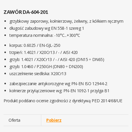
ZAWÓR DA-604-201
grzybkowy zaporowy, kołnierzowy, żeliwny, z kółkiem ręcznym
długość zabudowy wg EN 558-1 szereg 1
temperatura nominalna: -10°C...+300°C
korpus: 0.6025 / EN-GJL-250
trzpień: 1.4021 / X20Cr13 / - / AISI 420
grzyb: 1.4021 / X20Cr13 / - / AISI 420 (DN15 ÷ DN65)
grzyb: 1.0460 / P250GH (DN80 ÷ DN200)
uszczelnienie siedliska: X20Cr13
zabezpieczanie antykorozyjne wg PN-EN ISO 12944-2
kołnierze przyłączeniowe wg: PN-EN 1092-1 przylga B1
Produkt poddano ocenie zgodności z dyrektywą PED 2014/68/UE
Oferta
Pobierz