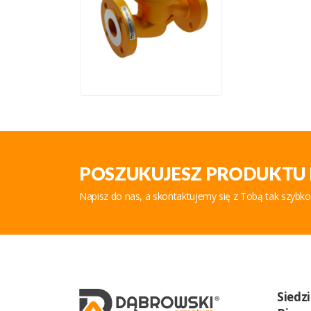
POSZUKUJESZ PRODUKTU 
Napisz do nas, a skontaktujemy się z Tobą tak szybko
Siedz