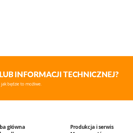
LUB INFORMACJI TECHNICZNEJ?
 jak będzie to możliwe.
iba główna
Produkcja i serwis