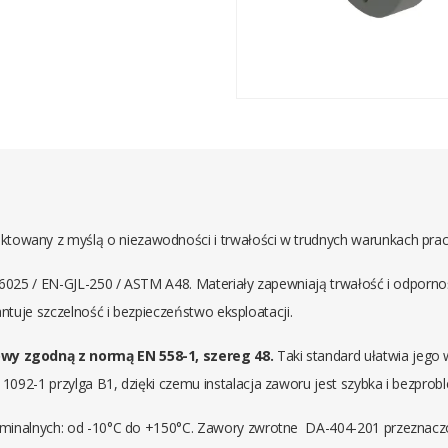
ektowany z myślą o niezawodności i trwałości w trudnych warunkach pracy
025 / EN-GJL-250 / ASTM A48. Materiały zapewniają trwałość i odporność
ntuje szczelność i bezpieczeństwo eksploatacji.
wy zgodną z normą EN 558-1, szereg 48.
Taki standard ułatwia jego w
92-1 przylga B1, dzięki czemu instalacja zaworu jest szybka i bezpro
minalnych: od -10°C do +150°C. Zawory zwrotne DA-404-201 przeznaczo