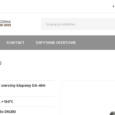
+
KONTAKT
ZAPYTANIE OFERTOWE
®
 zwrotny klapowy DA-404-
…+150°C
do DN200