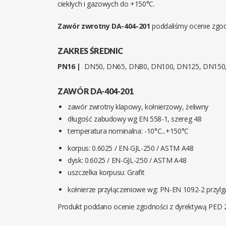
ciekłych i gazowych do +150°C.
Zawór zwrotny DA-404-201
poddaliśmy ocenie zgod
ZAKRES ŚREDNIC
PN16 |
DN50, DN65, DN80, DN100, DN125, DN150
ZAWÓR DA-404-201
zawór zwrotny klapowy, kołnierzowy, żeliwny
długość zabudowy wg EN 558-1, szereg 48
temperatura nominalna: -10°C...+150°C
korpus: 0.6025 / EN-GJL-250 / ASTM A48
dysk: 0.6025 / EN-GJL-250 / ASTM A48
uszczelka korpusu: Grafit
kołnierze przyłączeniowe wg: PN-EN 1092-2 przylg
Produkt poddano ocenie zgodności z dyrektywą PED